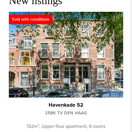
New listings
Sold with conditions
› BEKIJK ALLES
Havenkade 52
2586 TV DEN HAAG
132m², Upper floor apartment, 6 rooms