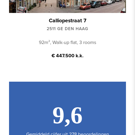
Calliopestraat 7
2511 GE DEN HAAG
92m², Walk-up flat, 3 rooms
€ 447.500 k.k.
9,6
Gemiddeld cijfer uit 278 beoordelingen