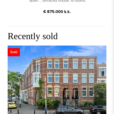
185m², Terraced house, 6 rooms
€ 875.000 k.k.
Recently sold
Sold