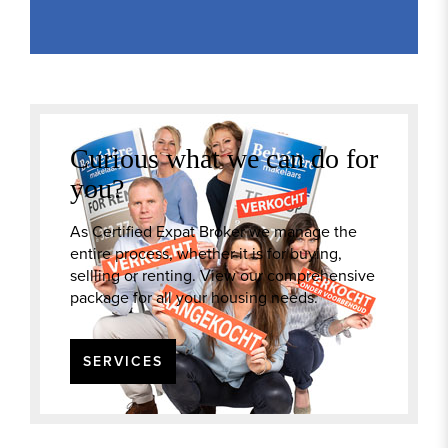
Curious what we can do for
you?
As Certified Expat Broker we manage the
entire process, whether it is for buying,
sellling or renting. View our comprehensive
package for all your housing needs.
SERVICES