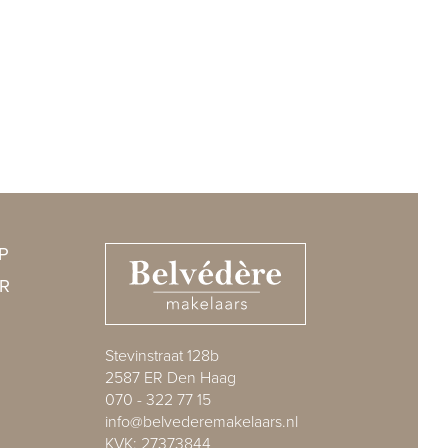
P
R
Stevinstraat 128b
2587 ER Den Haag
070 - 322 77 15
info@belvederemakelaars.nl
KVK: 27373844