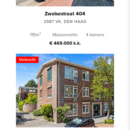
PLAATS
Zwolsestraat 404
2587 VK, DEN HAAG
Den Haag
115m²
Maisonnette
4 kamers
€ 469.000 k.k.
WONINGTYPE
Verkocht
Woonhuis
Appartement
Bouwgrond
Overig