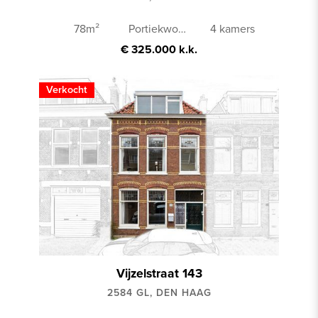
78m²
Portiekwoning
4 kamers
€ 325.000 k.k.
Verkocht
Vijzelstraat 143
2584 GL, DEN HAAG