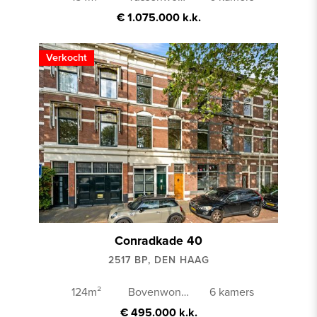
€ 1.075.000 k.k.
Verkocht
Conradkade 40
2517 BP, DEN HAAG
124m²
Bovenwoning
6 kamers
€ 495.000 k.k.