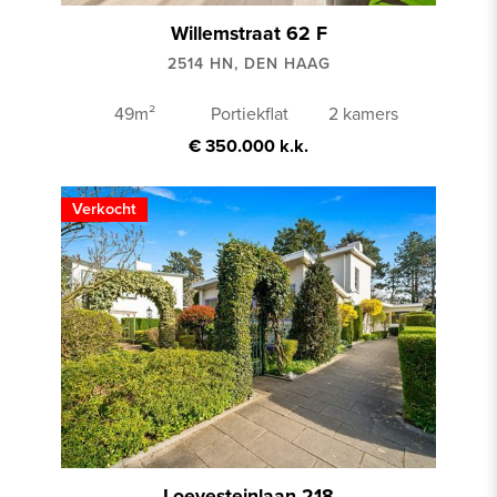
Willemstraat 62 F
2514 HN, DEN HAAG
49m²
Portiekflat
2 kamers
€ 350.000 k.k.
Verkocht
Loevesteinlaan 218