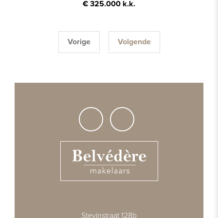
€ 325.000 k.k.
Vorige
Volgende
Stevinstraat 128b