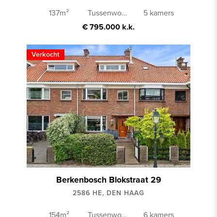
137m²
Tussenwoning
5 kamers
€ 795.000 k.k.
Verkocht
Berkenbosch Blokstraat 29
2586 HE, DEN HAAG
154m²
Tussenwoning
6 kamers