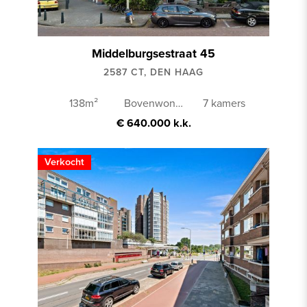
Koop
Huur
Middelburgsestraat 45
2587 CT, DEN HAAG
PRIJS
138m²
Bovenwoning
7 kamers
€ 640.000 k.k.
Geen minimum
Verkocht
Geen maximum
OPPERVLAKTE
Geen minimum