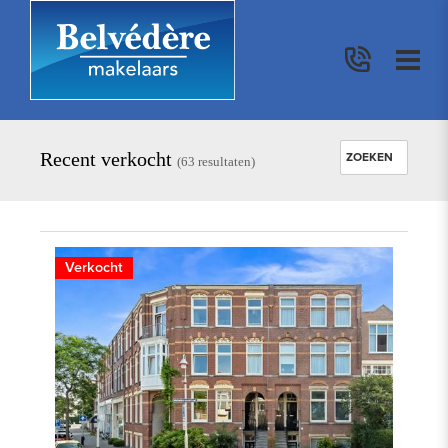
Recent verkocht
ZOEKEN
(
63
resultaten)
ADRES
Verkocht
KOOP / HUUR