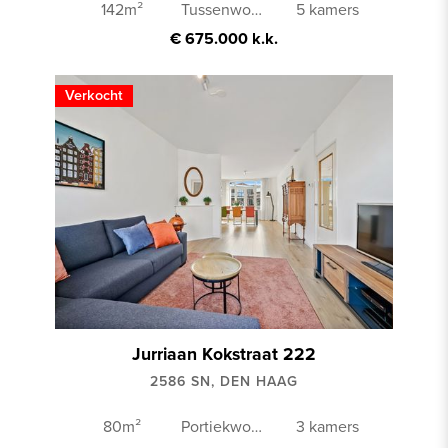
142m²
Tussenwoning
5 kamers
€ 675.000 k.k.
Verkocht
Jurriaan Kokstraat 222
2586 SN, DEN HAAG
80m²
Portiekwoning
3 kamers