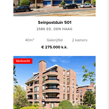
Seinpostduin 501
2586 ED, DEN HAAG
40m²
Galerijflat
2 kamers
€ 275.000 k.k.
Verkocht