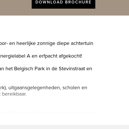
DOWNLOAD BROCHURE
r- en heerlijke zonnige diepe achtertuin
nergielabel A en erfpacht afgekocht!
n het Belgisch Park in de Stevinstraat en
ark), uitgaansgelegenheden, scholen en
 bereikbaar.
st, fraaie tochtseparatie met glas in lood
 van een mooie visgraat parketvloer,
nds, 2 marmeren schouwen waarvan één met