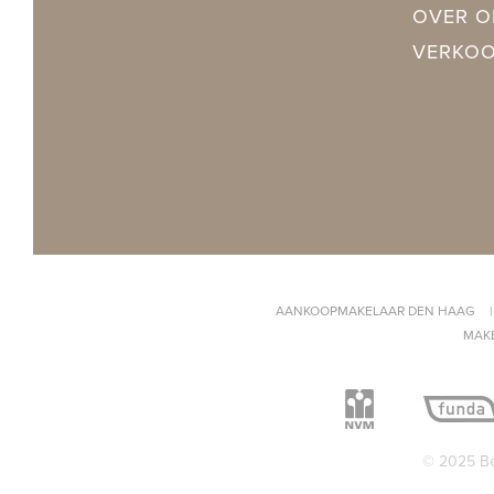
OVER O
Ligging
Aan rustige 
VERKO
Balkon
Ja
Tuin
Achtertuin, 
Schuur
Vrijstaand h
GARAGE
AANKOOPMAKELAAR DEN HAAG
MAK
© 2025 Be