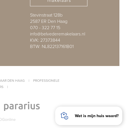
Stevinstraat 128b
2587 ER Den Haag
070 - 322 77 15
info@belvederemakelaars.nl
KVK: 27373844
BTW: NL822137161B01
AAR DEN HAAG
|
PROFESSIONELE
RS
|
Wat is mijn huis waard?
OGonline