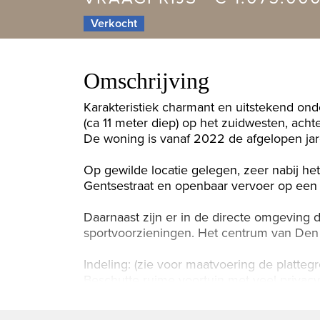
Verkocht
Omschrijving
Karakteristiek charmant en uitstekend on
(ca 11 meter diep) op het zuidwesten, acht
De woning is vanaf 2022 de afgelopen jar
Op gewilde locatie gelegen, zeer nabij he
Gentsestraat en openbaar vervoer op een 
Daarnaast zijn er in de directe omgeving
sportvoorzieningen. Het centrum van Den 
Indeling: (zie voor maatvoering de platteg
Beschutte ruime voortuin met veel privacy
naar gang met kelderkast en modern toilet 
originele suiteseparatie met schuifdeure