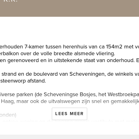
derhouden 7-kamer tussen herenhuis van ca 154m2 met voo
erbalkon over de volle breedte alsmede vliering.
en gerenoveerd en in uitstekende staat van onderhoud. E
t strand en de boulevard van Scheveningen, de winkels va
steenworp afstand.
 diverse parken (de Scheveningse Bosjes, het Westbroekp
Haag, maar ook de uitvalswegen zijn snel en gemakkelijk
LEES MEER
ronden)
, entree woning op de begane grond: vestibule met meterka
met fonteintje, royale en lichte kamers en suite voorzien
n met glas in lood en 4 vaste kasten, ornamenten plafo