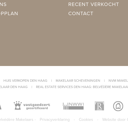
NS
RECENT VERKOCHT
weg, Beschutte ligging, In woonwijk
OPPLAN
CONTACT
Voortuin
out
|
HUIS VERKOPEN DEN HAAG
|
MAKELAAR SCHEVENINGEN
|
NVM MAKEL
ELAAR DEN HAAG
|
REAL ESTATE SERVICES DEN HAAG: BELVÉDÈRE MAKELAA
lvédère Makelaars -
Privacyverklaring
-
Cookies
-
Website door 