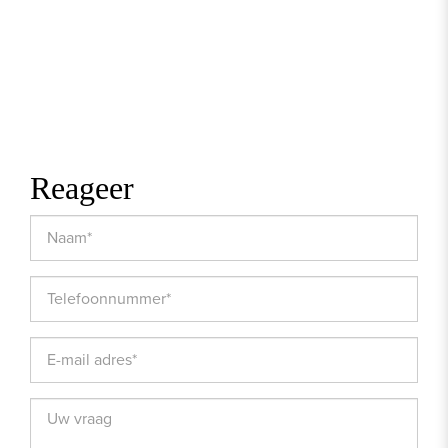
Onderhoud binnen
Goed
Onderhoud buiten
Goed
Reageer
OPPERVLAKTEN EN INHOUD
Woonoppervlakte
126m²
Inhoud
391m³
INDELING