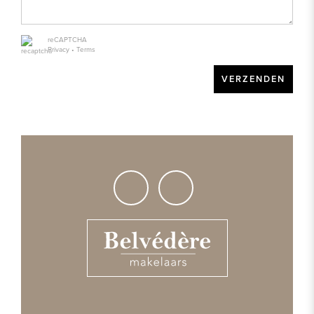
Aantal kamers
reCAPTCHA
4
Privacy
•
Terms
Aantal slaapkamers
VERZENDEN
3
Aantal badkamers
1
Verdiepingen
2
Voorzieningen
Mechanische ventilatie, Rookkanaal, Schuifpui, TV-
Kabel