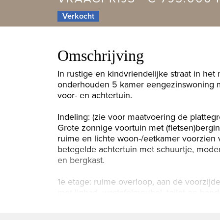
Verkocht
Omschrijving
In rustige en kindvriendelijke straat in h
onderhouden 5 kamer eengezinswoning met
voor- en achtertuin.
Indeling: (zie voor maatvoering de platteg
Grote zonnige voortuin met (fietsen)berging
ruime en lichte woon-/eetkamer voorzien 
betegelde achtertuin met schuurtje, moder
en bergkast.
1e etage: ruime overloop, aan de voorzi
met ligbad, wastafelmeubel, toilet en han
2e etage: grote overloop, moderne badkam