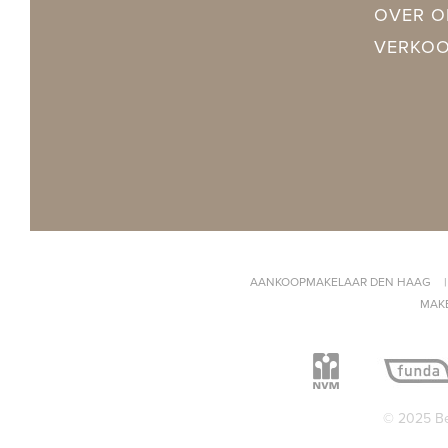
Ketel
(2012, Huur)
OVER O
VERKO
BUITENRUIMTE
Balkon
Ja
Tuin
Achtertuin, 
Schuur
Vrijstaand h
AANKOOPMAKELAAR DEN HAAG
GARAGE
MAK
© 2025 Be