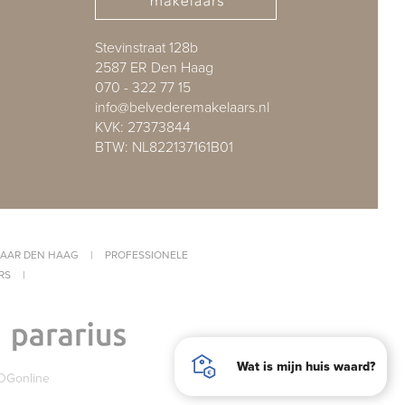
Stevinstraat 128b
2587 ER Den Haag
070 - 322 77 15
info@belvederemakelaars.nl
KVK: 27373844
BTW: NL822137161B01
AAR DEN HAAG
|
PROFESSIONELE
RS
|
Wat is mijn huis waard?
OGonline