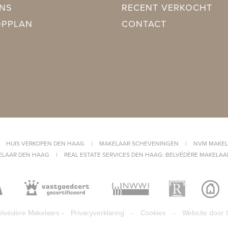
NS
RECENT VERKOCHT
OPPLAN
CONTACT
Voortuin
out
|
HUIS VERKOPEN DEN HAAG
|
MAKELAAR SCHEVENINGEN
|
NVM MAKEL
ELAAR DEN HAAG
|
REAL ESTATE SERVICES DEN HAAG: BELVÉDÈRE MAKELAA
lvédère Makelaars -
Privacyverklaring
-
Cookies
-
Website door 