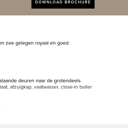
DOWNLOAD BROCHURE
n en zee gelegen royaal en goed
nslaande deuren naar de grotendeels
t, afzuigkap, vaatwasser, close-in boiler
kamer
wasmachine/droger, royale slaapkamer met