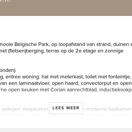
et mooie Belgische Park, op loopafstand van strand, duine
 (fietsen)berging, terras op de 2e etage en zonnige
ronden)
, entree woning: hal met meterkast, toilet met fonteintje,
van een laminaatvloer, open haard, convectorput en ope
ne open keuken met Corian aanrechtblad, inductiekookplaa
LEES MEER
jde gelegen slaapkamer, tussengelegen moderne badkamer
ddoekradiator, grote achter gelegen slaapkamer, achterzij
er met douche, wastafelmeubel, toilet en opstelplaats 