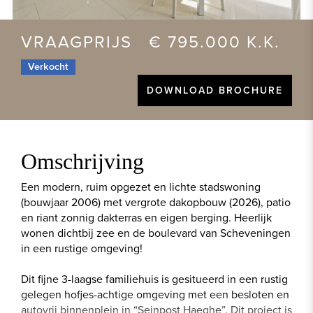
VRAAGPRIJS € 795.000 K.K.
Verkocht
DOWNLOAD BROCHURE
Omschrijving
Een modern, ruim opgezet en lichte stadswoning
(bouwjaar 2006) met vergrote dakopbouw (2026), patio
en riant zonnig dakterras en eigen berging. Heerlijk
wonen dichtbij zee en de boulevard van Scheveningen
in een rustige omgeving!
Dit fijne 3-laagse familiehuis is gesitueerd in een rustig
gelegen hofjes-achtige omgeving met een besloten en
autovrij binnenplein in “Seinpost Haeghe”. Dit project is