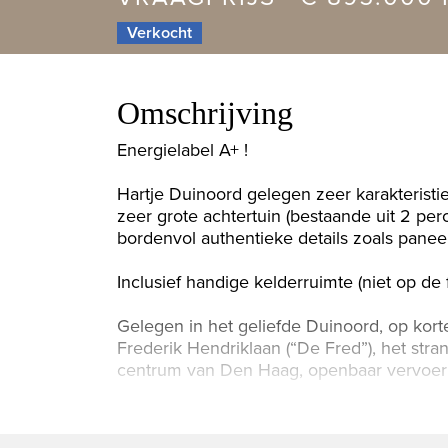
Verkocht
Omschrijving
Energielabel A+ !
Hartje Duinoord gelegen zeer karakteris
zeer grote achtertuin (bestaande uit 2 pe
bordenvol authentieke details zoals pan
Inclusief handige kelderruimte (niet op de 
Gelegen in het geliefde Duinoord, op kort
Frederik Hendriklaan (“De Fred”), het str
centrum van Den Haag, openbaar vervoer e
INDELING
Begane grond: