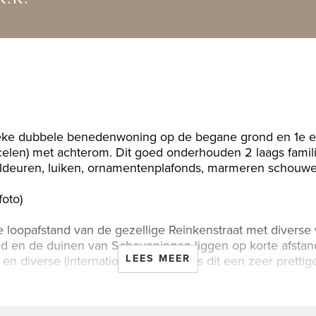
tieke dubbele benedenwoning op de begane grond en 1e e
rcelen) met achterom. Dit goed onderhouden 2 laags famili
eeldeuren, luiken, ornamentenplafonds, marmeren schouw
foto)
e loopafstand van de gezellige Reinkenstraat met diverse
and en de duinen van Scheveningen liggen op korte afsta
LEES MEER
n diverse (internationale) scholen is dit een zeer prett