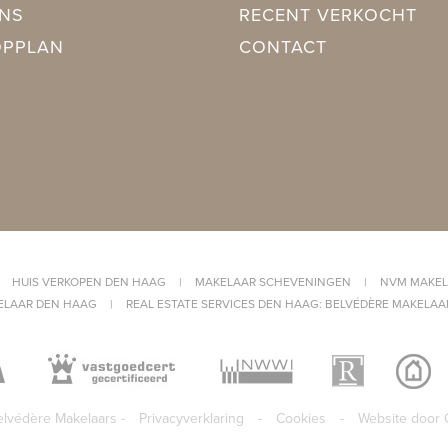
 Vloerisolatie
NS
RECENT VERKOCHT
OPPLAN
CONTACT
Vloerverwarming gedeeltelijk, Warmtepomp
nta en We Heat blackbird (Combi-ketel, Eigendom)
|
HUIS VERKOPEN DEN HAAG
|
MAKELAAR SCHEVENINGEN
|
NVM MAKEL
ELAAR DEN HAAG
|
REAL ESTATE SERVICES DEN HAAG: BELVÉDÈRE MAKELAA
113m², 600×1875cm
lvédère Makelaars -
Privacyverklaring
-
Cookies
-
Website door 
out