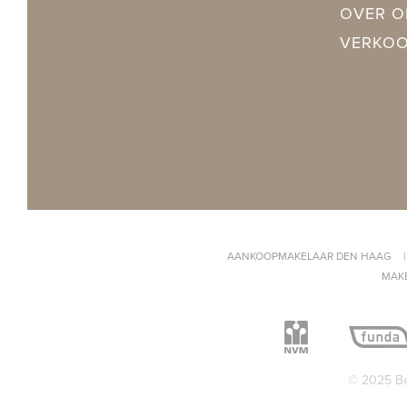
Isolatie
Dubbel glas,
OVER O
VERKO
Warm water
C.V.-ketel
Verwarming
C.V.-ketel, 
Ketel
Remeha Cale
BUITENRUIMTE
Ligging
In woonwijk
AANKOOPMAKELAAR DEN HAAG
MAK
Tuin
Achtertuin
Achtertuin
Noordoost, 
© 2025 Be
Schuur
Vrijstaand h