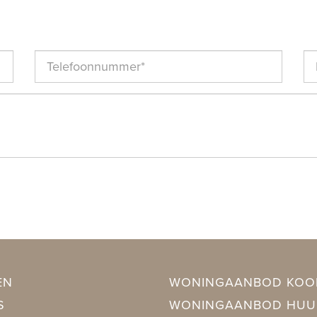
 anderszins, dan wel de gevolgen daarvan.
ning, Rookkanaal, TV-Kabel, Zonnepanelen
EN
WONINGAANBOD KOO
S
WONINGAANBOD HUU