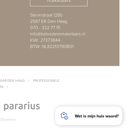
Stevinstraat 128b
2587 ER Den Haag
070 - 322 77 15
info@belvederemakelaars.nl
KVK: 27373844
BTW: NL822137161B01
AAR DEN HAAG
|
PROFESSIONELE
RS
|
Wat is mijn huis waard?
OGonline