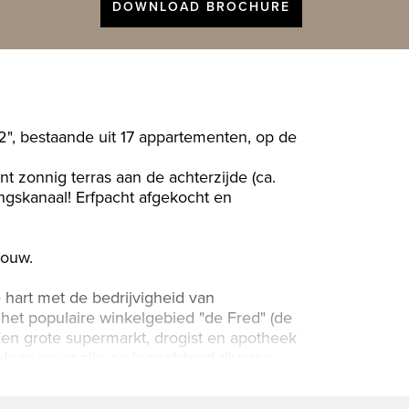
DOWNLOAD BROCHURE
", bestaande uit 17 appartementen, op de
t zonnig terras aan de achterzijde (ca.
ngskanaal! Erfpacht afgekocht en
bouw.
hart met de bedrijvigheid van
 het populaire winkelgebied "de Fred" (de
. Een grote supermarkt, drogist en apotheek
aag en er zijn op loopafstand diverse