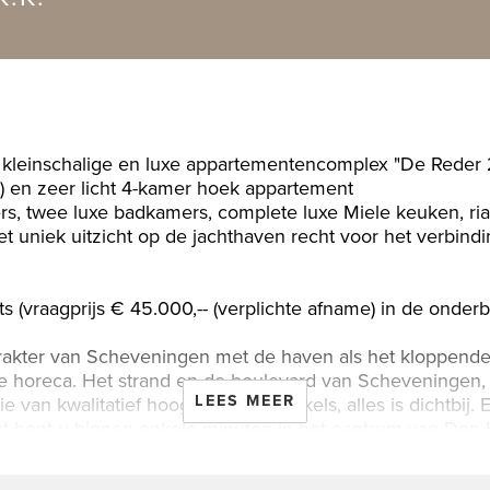
kleinschalige en luxe appartementencomplex "De Reder 2
) en zeer licht 4-kamer hoek appartement
rs, twee luxe badkamers, complete luxe Miele keuken, rian
t uniek uitzicht op de jachthaven recht voor het verbindi
s (vraagprijs € 45.000,-- (verplichte afname) in de onder
rakter van Scheveningen met de haven als het kloppende 
ige horeca. Het strand en de boulevard van Scheveningen,
LEES MEER
ie van kwalitatief hoogwaardige winkels, alles is dichtbij
st bent u binnen enkele minuten in het centrum van Den H