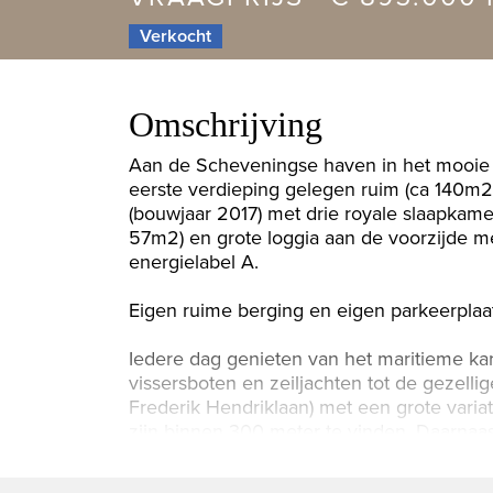
Verkocht
Omschrijving
Aan de Scheveningse haven in het mooie 
eerste verdieping gelegen ruim (ca 140m2
(bouwjaar 2017) met drie royale slaapkame
57m2) en grote loggia aan de voorzijde me
energielabel A.
Eigen ruime berging en eigen parkeerplaat
Iedere dag genieten van het maritieme ka
vissersboten en zeiljachten tot de gezell
Frederik Hendriklaan) met een grote variat
zijn binnen 300 meter te vinden. Daarnaa
openbaar vervoer mogelijkheden.